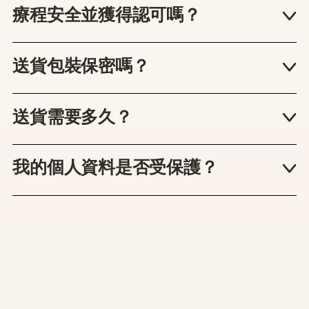
註冊醫生。他們具備豐富的臨床經驗，並深入
療程安全並獲得認可嗎？
了解本地及外籍女性獨特的健康需求。
是的。Zoey 提供的所有療程均具備臨床實證，
由醫生作專業評估及處方，並經本港持牌合作
送貨包裝保密嗎？
藥房配藥。所有藥物均嚴格符合香港醫務委員
當然。每個訂單都會用素色、無標籤包裝寄
會（MCHK）的安全與品質標準。
出，不會顯示任何產品名稱，確保您的私隱由
送貨需要多久？
落單到收貨皆受到保護。
當醫生確認處方後，藥物最快可於 4 小時內送
達全港任何地區。您可以自由選擇合適的收件
我的個人資料是否受保護？
時間，並在藥物送出後透過連結追蹤派遞進
會的。保障患者的私隱與資料安全是我們的首
度。
要原則。Zoey 平台採用嚴格的數據保護措施，
確保您的個人資料及醫療紀錄絕對保密。