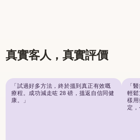
真實客人，真實評價
「試過好多方法，終於搵到真正有效嘅
「醫
療程。成功減走咗 28 磅，搵返自信同健
輕鬆
康。」
樣用
定，