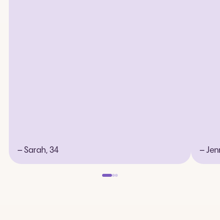
– Sarah, 34
– Jenn