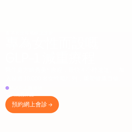
香港女士專屬線上診所
專為女性而設嘅
GLP-1 減重療程
醫生處方維秀美® 療程，最快 4 小時送達。 加
入超過 10,000 名女性嘅行列，重塑健康自信。
FDA認可正廠藥物
30日滿意保證
預約網上會診 →