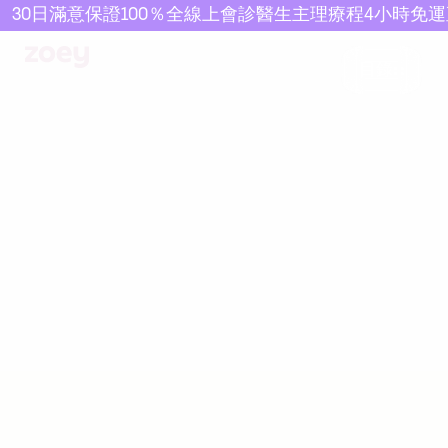
30日滿意保證
100％全線上會診
醫生主理療程
4小時免
目錄