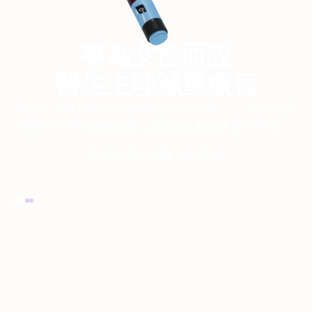
專為女性而設
醫生主理減重療程
由真正了解女性健康專屬醫生全程跟進， 一起為您度
身訂造 GLP-1 減重方案， 助您減走高達 22% 體重。
預約一對一網上會診 →