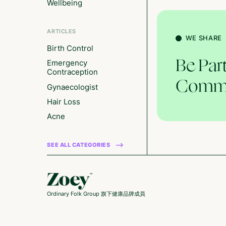
Wellbeing
ARTICLES
WE SHARE
Birth Control
Be Par
Emergency
Contraception
Commu
Gynaecologist
Hair Loss
Acne
SEE ALL CATEGORIES
Ordinary Folk Group 旗下健康品牌成員