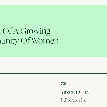
t Of A Growing
nity Of Women
支援
+852 2319 4109
hello@zoey.hk