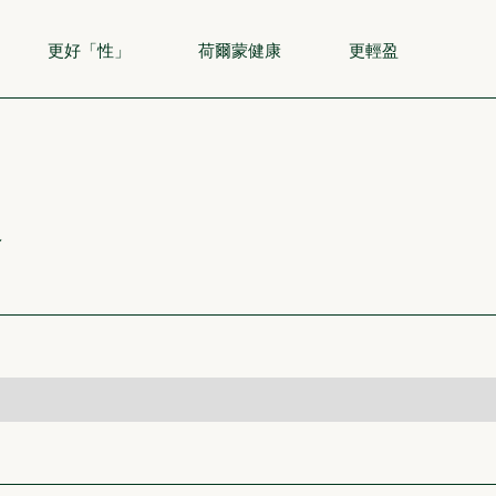
更好「性」
荷爾蒙健康
更輕盈
a