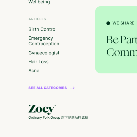
Wellbeing
ARTICLES
WE SHARE
Birth Control
Be Par
Emergency
Contraception
Commu
Gynaecologist
Hair Loss
Acne
SEE ALL CATEGORIES
Ordinary Folk Group 旗下健康品牌成員