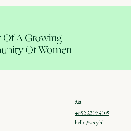
t Of A Growing
nity Of Women
支援
+852 2319 4109
hello@zoey.hk